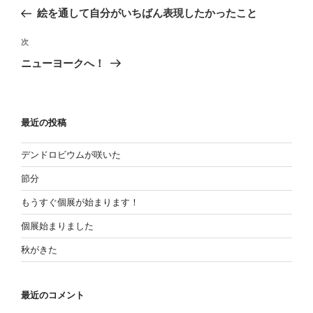
稿
去
絵を通して自分がいちばん表現したかったこと
の
ナ
投
次
ビ
次
稿
の
ゲ
ニューヨークへ！
投
ー
稿
シ
ョ
最近の投稿
ン
デンドロビウムが咲いた
節分
もうすぐ個展が始まります！
個展始まりました
秋がきた
最近のコメント