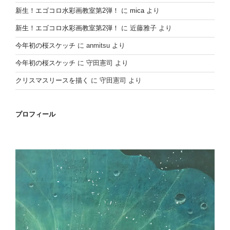
新生！エゴコロ水彩画教室第2弾！
に
mica
より
新生！エゴコロ水彩画教室第2弾！
に
近藤雅子
より
今年初の桜スケッチ
に
anmitsu
より
今年初の桜スケッチ
に
守田憲司
より
クリスマスリースを描く
に
守田憲司
より
プロフィール