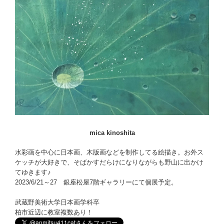
mica kinoshita
水彩画を中心に日本画、木版画などを制作してる絵描き。お外ス
ケッチが大好きで、そばかすだらけになりながらも野山に出かけ
てゆきます♪
2023/6/21～27 銀座松屋7階ギャラリーにて個展予定。
武蔵野美術大学日本画学科卒
柏市近辺に教室複数あり！