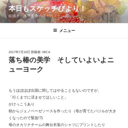
コ
本日もスケッチびより！
ン
絵描き、木下美香の日々のスケッチ
テ
ン
ツ
メニュー
へ
ス
キ
投
2017年7月18日
投稿者:
MICA
稿
ッ
落ち椿の美学 そしていよいよニ
日:
プ
ューヨーク
もうほぼほぼ出国に関してはやることもないのですが、
「行くまでに済ませてほしいこと」
がけっこうあり
朝からジェノベーゼソースを作ったり（母が育てたバジルが大き
くなったので緊急!?)
母のオカリナチームの舞台衣装のシャツにプリントしたり