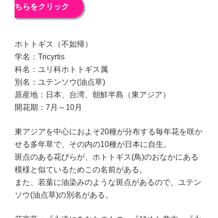
ちらをクリック
ホトトギス（不如帰）
学名：Tricyrtis
科名：ユリ科ホトトギス属
別名：ユテンソウ(油点草)
原産地：日本、台湾、朝鮮半島（東アジア）
開花期：7月～10月
東アジアを中心におよそ20種が分布する毎年花を咲か
せる多年草で、その内の10種が日本に自生。
斑点のある花びらが、ホトトギス(鳥)のおなかにある
模様と似ているためこの名前がある。
また、若葉に油染みのような斑点があるので、ユテン
ソウ(油点草)の別名がある。