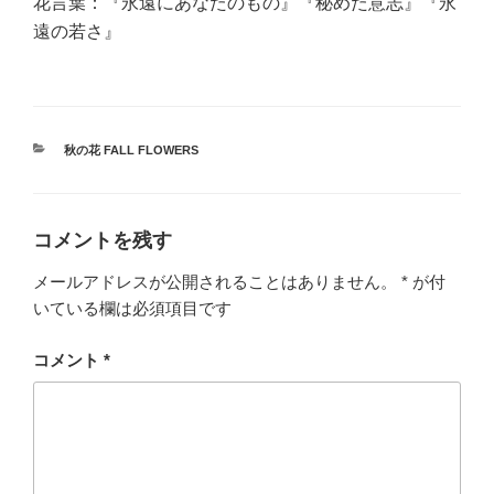
花言葉：『永遠にあなたのもの』『秘めた意志』『永
遠の若さ』
カ
秋の花 FALL FLOWERS
テ
ゴ
リ
ー
コメントを残す
メールアドレスが公開されることはありません。
*
が付
いている欄は必須項目です
コメント
*