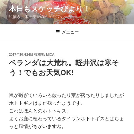
コ
本日もスケッチびより！
ン
絵描き、木下美香の日々のスケッチ
テ
ン
ツ
メニュー
へ
ス
キ
投
2017年10月24日
投稿者:
MICA
稿
ッ
ベランダは大荒れ。軽井沢は寒そ
日:
プ
う！でもお天気OK!
嵐が過ぎていろいろ散ったり葉が落ちたりしましたが
ホトトギスはまだ残ったようです。
これはほんとのホトトギス。
よくお庭に植わっているタイワンホトトギスとはちょ
っと風情がちがいますね。