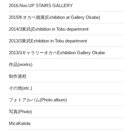
2016.Nov.UP STAIRS GALLERY
2015年オカベ個展(Exhibition at Gallery Okabe)
2014/3東武(Exhibition in Tobu department
2013/3東武Exhibition in Tobu department
2013/3ギャラリーオカベExhibition Gallery Okabe
作品(works)
制作過程
その他(etc.)
フォトアルバム(Photo album)
写真(Photo)
MicaKatola