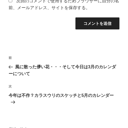
次回のコメントで使用するためブラウザーに自分の名
前、メールアドレス、サイトを保存する。
投
過
前
稿
去
風に散った儚い花・・・そして今日は3月のカレンダ
ナ
の
ーについて
ビ
投
稿
ゲ
次
次
の
ー
今年は不作？カラスウリのスケッチと5月のカレンダー
投
シ
稿
ョ
ン