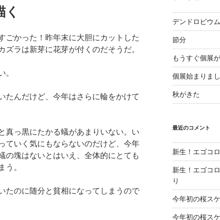
描く
デンドロビウ
すごかった！昨年末に大胆にカットした
節分
カズラは新芽に花芽が付くのだそうだ。
もうすぐ個展
い。
個展始まりま
秋がきた
いたんだけど、今年はさらに輪をかけて
最近のコメント
と真っ黒にたかる蟻があまりいない。い
っていく気にもならないのだけど、今年
新生！エゴコロ
蟻の塊はないとはいえ、全体的にとても
まう。
新生！エゴコロ
り
いたのに随分と貧相になってしまうので
今年初の桜ス
今年初の桜ス