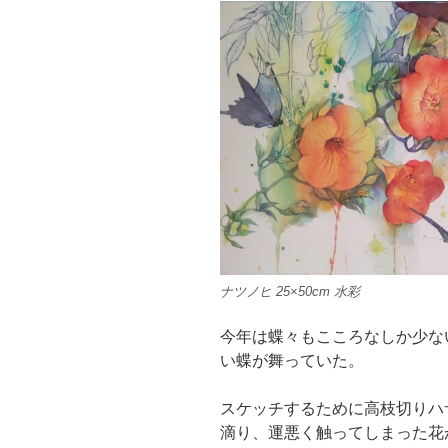
ナツノヒ 25×50cm 水彩
今年は蝶々もこころなしか少な
い蝶が舞っていた。
スケッチするために高枝切りハ
滴り、運悪く触ってしまった花