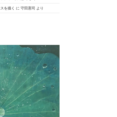
ースを描く
に
守田憲司
より