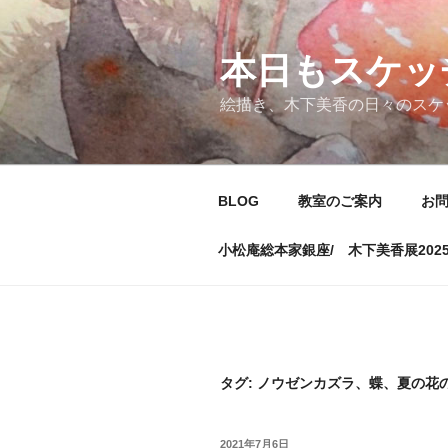
コ
ン
テ
本日もスケッ
ン
絵描き、木下美香の日々のスケ
ツ
へ
ス
キ
BLOG
教室のご案内
お
ッ
プ
小松庵総本家銀座/ 木下美香展202
タグ:
ノウゼンカズラ、蝶、夏の花
投
2021年7月6日