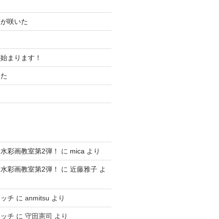
ムが咲いた
が始まります！
した
水彩画教室第2弾！
に
mica
より
水彩画教室第2弾！
に
近藤雅子
よ
ケッチ
に
anmitsu
より
ケッチ
に
守田憲司
より