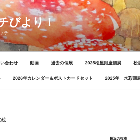
チびより！
ッチ
問い合わせ
動画
過去の個展
2025松屋銀座個展
松
5
2026年カレンダー＆ポストカードセット
2025年 水彩
の絵
最近の投稿