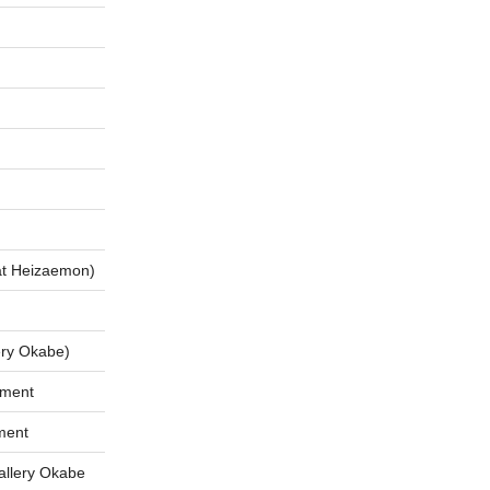
 Heizaemon)
ry Okabe)
tment
ment
lery Okabe