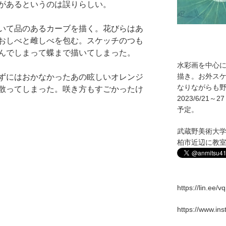
があるというのは誤りらしい。
いて品のあるカーブを描く。花びらはあ
おしべと雌しべを包む。スケッチのつも
んでしまって蝶まで描いてしまった。
水彩画を中心
描き。お外ス
ずにはおかなかったあの眩しいオレンジ
なりながらも野
散ってしまった。咲き方もすごかったけ
2023/6/2
予定。
武蔵野美術大
柏市近辺に教
https://lin.ee/
https://www.in