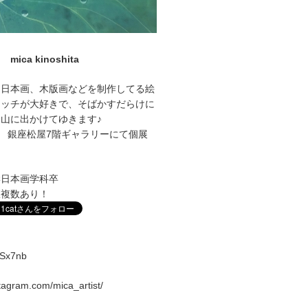
mica kinoshita
に日本画、木版画などを制作してる絵
ケッチが大好きで、そばかすだらけに
山に出かけてゆきます♪
1～27 銀座松屋7階ギャラリーにて個展
学日本画学科卒
室複数あり！
vqSx7nb
stagram.com/mica_artist/