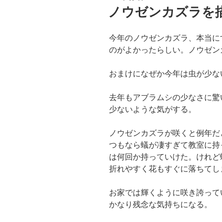
稿
ノウゼンカズラを
日:
今年のノウゼンカズラ、本当に
のがよかったらしい。ノウゼン
おまけになぜか今年は虫が少な
去年もアブラムシの少なさに驚
少ないような気がする。
ノウゼンカズラが咲くと例年だ
つもなら蟻が凄すぎて教室に持
は何回か持っていけた。けれど
折れやすく花もすぐに落ちてし
お家では輝くように咲き誇って
かなり残念な気持ちになる。