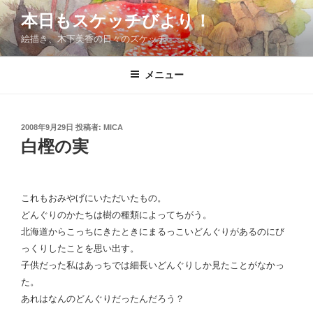
コ
本日もスケッチびより！
ン
絵描き、木下美香の日々のスケッチ
テ
ン
ツ
メニュー
へ
ス
キ
投
2008年9月29日
投稿者:
MICA
稿
ッ
白樫の実
日:
プ
これもおみやげにいただいたもの。
どんぐりのかたちは樹の種類によってちがう。
北海道からこっちにきたときにまるっこいどんぐりがあるのにび
っくりしたことを思い出す。
子供だった私はあっちでは細長いどんぐりしか見たことがなかっ
た。
あれはなんのどんぐりだったんだろう？