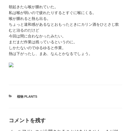
朝起きたら喉が腫れていた。
私は喉が弱いので疲れたりするとすぐに喉にくる。
喉が腫れると熱も出る。
ちょっと違和感があるなとおもったときにカリン酒をひとさじ飲
むと治るのだけど
今回は間に合わなかったみたい。
まだまだ作業は残っているというのに。
しかたないのでゆるゆると作業。
熱は下がったし、まあ、なんとかなるでしょう。
カ
植物 PLANTS
テ
ゴ
リ
ー
コメントを残す