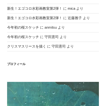
新生！エゴコロ水彩画教室第2弾！
に
mica
より
新生！エゴコロ水彩画教室第2弾！
に
近藤雅子
より
今年初の桜スケッチ
に
anmitsu
より
今年初の桜スケッチ
に
守田憲司
より
クリスマスリースを描く
に
守田憲司
より
プロフィール