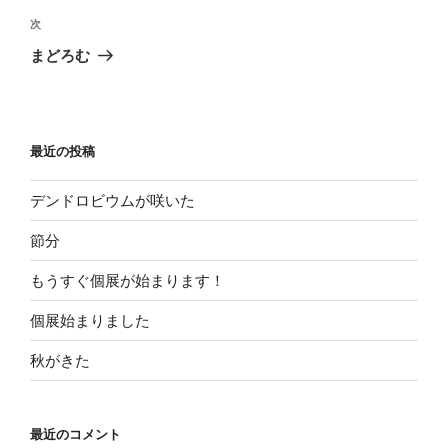
ビ
投
次
次
稿
ゲ
の
まどろむ
投
ー
稿
シ
ョ
最近の投稿
ン
デンドロビウムが咲いた
節分
もうすぐ個展が始まります！
個展始まりました
秋がきた
最近のコメント