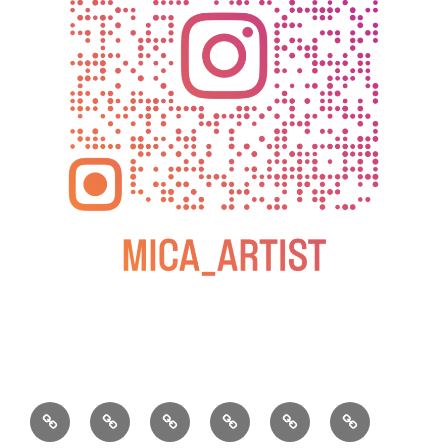
BLOG
教
お
動
過
2025
室
問
画
去
松