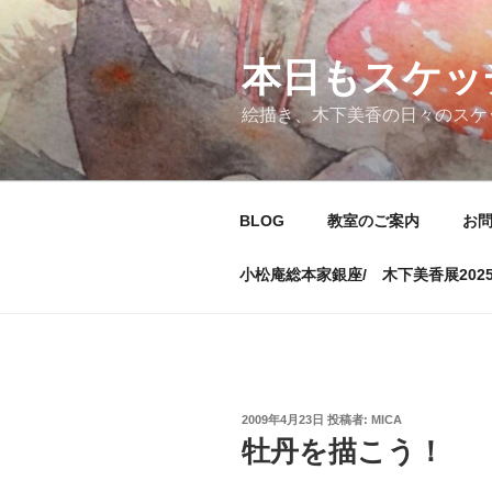
コ
ン
テ
本日もスケッ
ン
絵描き、木下美香の日々のスケ
ツ
へ
ス
キ
BLOG
教室のご案内
お
ッ
プ
小松庵総本家銀座/ 木下美香展202
投
2009年4月23日
投稿者:
MICA
稿
牡丹を描こう！
日: