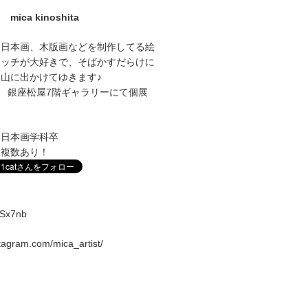
mica kinoshita
に日本画、木版画などを制作してる絵
ケッチが大好きで、そばかすだらけに
山に出かけてゆきます♪
1～27 銀座松屋7階ギャラリーにて個展
学日本画学科卒
室複数あり！
vqSx7nb
stagram.com/mica_artist/