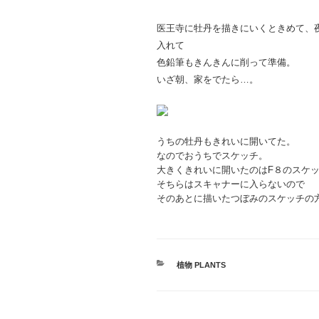
医王寺に牡丹を描きにいくときめて、
入れて
色鉛筆もきんきんに削って準備。
いざ朝、家をでたら…。
うちの牡丹もきれいに開いてた。
なのでおうちでスケッチ。
大きくきれいに開いたのはF８のスケ
そちらはスキャナーに入らないので
そのあとに描いたつぼみのスケッチの
カ
植物 PLANTS
テ
ゴ
リ