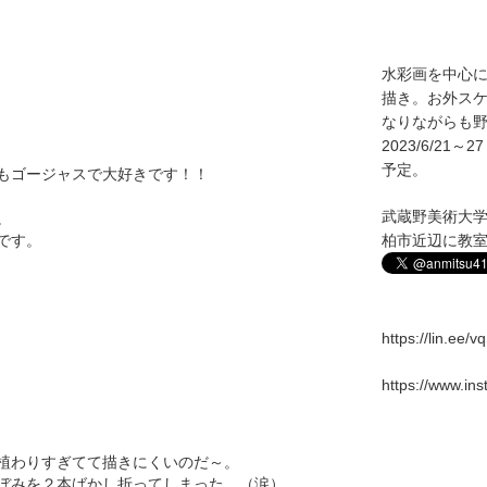
水彩画を中心
描き。お外ス
なりながらも野
2023/6/2
予定。
もゴージャスで大好きです！！
武蔵野美術大
。
です。
柏市近辺に教
https://lin.ee/
https://www.in
植わりすぎてて描きにくいのだ～。
ぼみを２本ばかし折ってしまった。（涙）