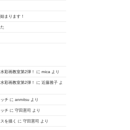
が始まります！
した
水彩画教室第2弾！
に
mica
より
水彩画教室第2弾！
に
近藤雅子
よ
ケッチ
に
anmitsu
より
ケッチ
に
守田憲司
より
ースを描く
に
守田憲司
より