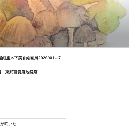
屋銀座木下美香絵画展2026/4/1～7
画展 東武百貨店池袋店
ムが咲いた