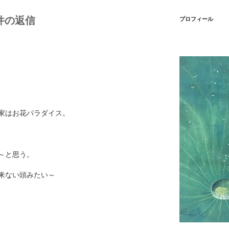
件の返信
プロフィール
家はお花パラダイス。
～と思う。
来ない頭みたい～