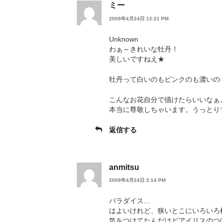
ミー
2009年4月24日 12:21 PM
Unknown
わぁ～きれいな牡丹！
美しいですねえ★
牡丹って白いのもピンクのも濃いの
こんなお花自分で描けたらいいなぁ
本当に尊敬しちゃいます。うっとり
返信する
anmitsu
2009年4月24日 2:14 PM
パラダイス…
はよいけれど、狭いとこにいろいろ
気をつけてたんだけどアイリスのつ