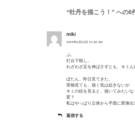
ー
“牡丹を描こう！” への6
miki
2009年4月24日 10:48 AM
ぷ。
灯台下暗し。
わざわざ足を伸ばさずとも、キミん
ぼたん、昨日見てきた。
実物見ても、描く気は起きないが
キミの絵を見ると、描いてみたいな
変？
私はやっぱり立体から平面に変換出
返信する