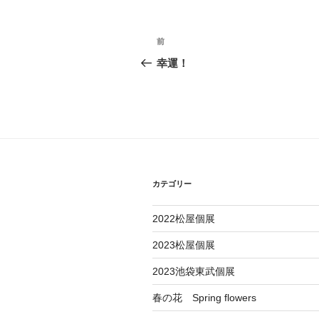
投
過
前
去
稿
幸運！
の
ナ
投
稿
ビ
ゲ
ー
カテゴリー
シ
ョ
2022松屋個展
ン
2023松屋個展
2023池袋東武個展
春の花 Spring flowers