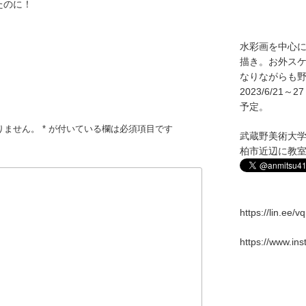
たのに！
水彩画を中心
描き。お外ス
なりながらも野
2023/6/2
予定。
りません。
*
が付いている欄は必須項目です
武蔵野美術大
柏市近辺に教
https://lin.ee/
https://www.in