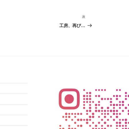
次
次
の
工房、再び…
投
稿