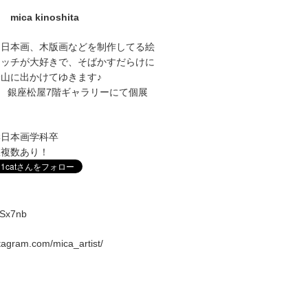
mica kinoshita
に日本画、木版画などを制作してる絵
ケッチが大好きで、そばかすだらけに
山に出かけてゆきます♪
1～27 銀座松屋7階ギャラリーにて個展
学日本画学科卒
室複数あり！
vqSx7nb
stagram.com/mica_artist/