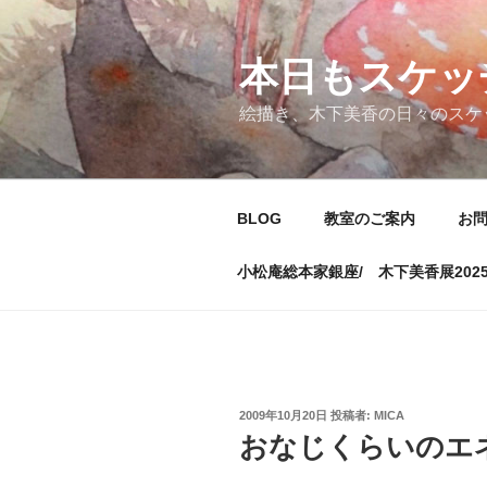
コ
ン
テ
本日もスケッ
ン
絵描き、木下美香の日々のスケ
ツ
へ
ス
キ
BLOG
教室のご案内
お
ッ
プ
小松庵総本家銀座/ 木下美香展202
投
2009年10月20日
投稿者:
MICA
稿
おなじくらいのエ
日: