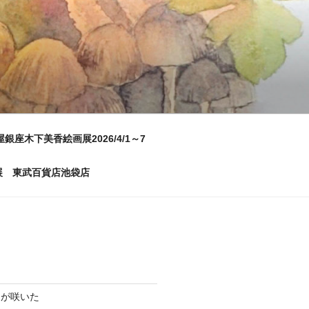
屋銀座木下美香絵画展2026/4/1～7
画展 東武百貨店池袋店
ムが咲いた