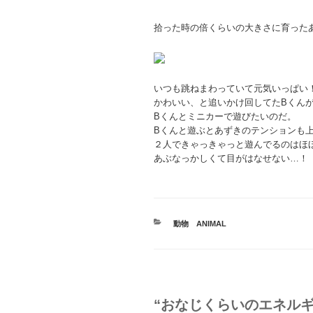
拾った時の倍くらいの大きさに育った
いつも跳ねまわっていて元気いっぱい
かわいい、と追いかけ回してたBくん
Bくんとミニカーで遊びたいのだ。
Bくんと遊ぶとあずきのテンションも
２人できゃっきゃっと遊んでるのはほ
あぶなっかしくて目がはなせない…！
カ
動物 ANIMAL
テ
ゴ
リ
ー
“おなじくらいのエネルギ