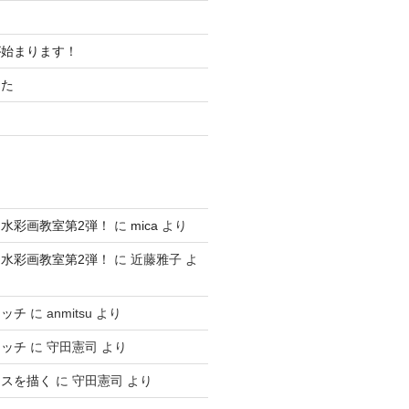
が始まります！
した
水彩画教室第2弾！
に
mica
より
水彩画教室第2弾！
に
近藤雅子
よ
ケッチ
に
anmitsu
より
ケッチ
に
守田憲司
より
ースを描く
に
守田憲司
より