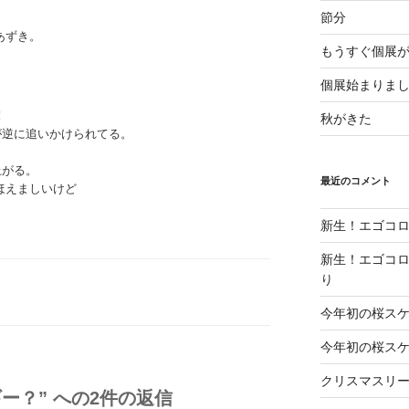
節分
あずき。
もうすぐ個展
個展始まりま
！
秋がきた
が逆に追いかけられてる。
上がる。
最近のコメント
ほえましいけど
新生！エゴコロ
新生！エゴコロ
り
今年初の桜ス
今年初の桜ス
クリスマスリ
ー？” への2件の返信