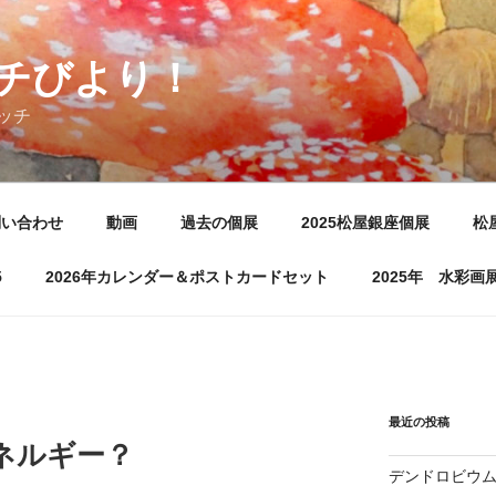
チびより！
ッチ
問い合わせ
動画
過去の個展
2025松屋銀座個展
松
5
2026年カレンダー＆ポストカードセット
2025年 水彩
最近の投稿
ネルギー？
デンドロビウ