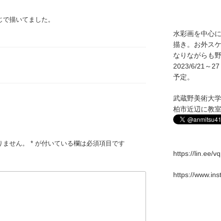
じで描いてました。
水彩画を中心
描き。お外ス
なりながらも野
2023/6/2
予定。
武蔵野美術大
柏市近辺に教
りません。
*
が付いている欄は必須項目です
https://lin.ee/
https://www.in