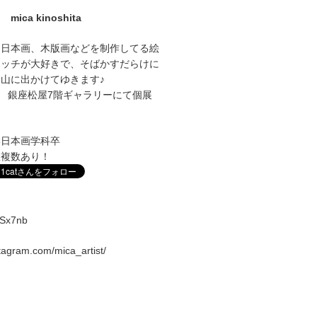
mica kinoshita
に日本画、木版画などを制作してる絵
ケッチが大好きで、そばかすだらけに
山に出かけてゆきます♪
1～27 銀座松屋7階ギャラリーにて個展
学日本画学科卒
室複数あり！
vqSx7nb
stagram.com/mica_artist/