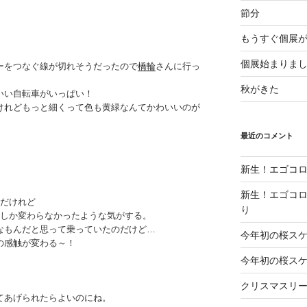
節分
もうすぐ個展
個展始まりま
ーをつなぐ線が切れそうだったので
橋輪
さんに行っ
秋がきた
いい自転車がいっぱい！
けれどもっと細くって色も黄緑なんてかわいいのが
最近のコメント
新生！エゴコロ
新生！エゴコロ
のだけれど
り
いしか変わらなかったような気がする。
なもんだと思って乗っていたのだけど…
今年初の桜ス
の感触が変わる～！
今年初の桜ス
クリスマスリ
てあげられたらよいのにね。