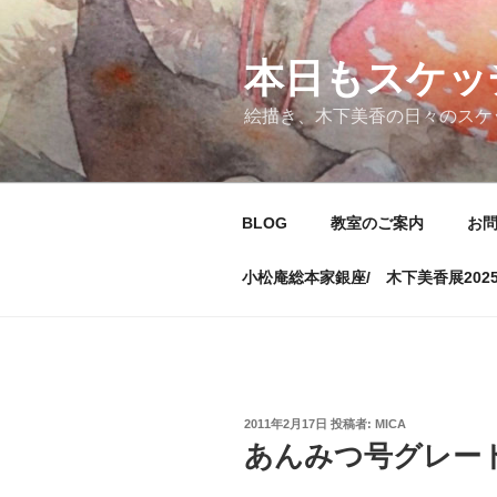
コ
ン
テ
本日もスケッ
ン
絵描き、木下美香の日々のスケ
ツ
へ
ス
キ
BLOG
教室のご案内
お
ッ
プ
小松庵総本家銀座/ 木下美香展202
投
2011年2月17日
投稿者:
MICA
稿
あんみつ号グレー
日: