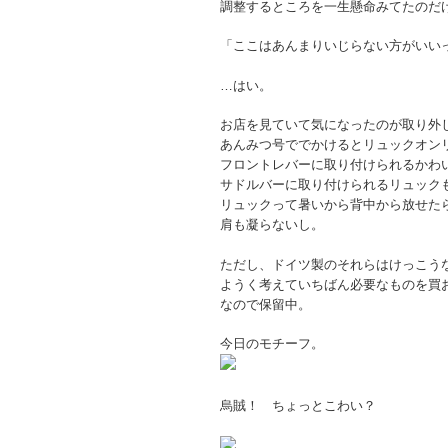
調整するところを一生懸命みてたのだ
「ここはあんまりいじらない方がいい
…はい。
お店を見ていて気になったのが取り外
あんみつ号ででかけるとリュックオン
フロントレバーに取り付けられるかわ
サドルバーに取り付けられるリュック
リュックって暑いから背中から放せた
肩も凝らないし。
ただし、ドイツ製のそれらはけっこう
ようく考えていちばん必要なものを買
なので保留中。
今日のモチーフ。
烏賊！ ちょっとこわい？