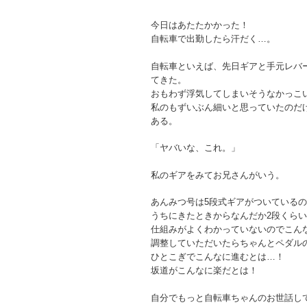
今日はあたたかかった！
自転車で出勤したら汗だく…。
自転車といえば、先日ギアと手元レバ
てきた。
おもわず浮気してしまいそうなかっこ
私のもずいぶん細いと思っていたのだ
ある。
「ヤバいな、これ。」
私のギアをみてお兄さんがいう。
あんみつ号は5段式ギアがついている
うちにきたときからなんだか2段くら
仕組みがよくわかっていないのでこん
調整していただいたらちゃんとペダル
ひとこぎでこんなに進むとは…！
坂道がこんなに楽だとは！
自分でもっと自転車ちゃんのお世話し