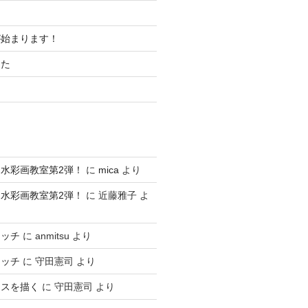
が始まります！
した
水彩画教室第2弾！
に
mica
より
水彩画教室第2弾！
に
近藤雅子
よ
ケッチ
に
anmitsu
より
ケッチ
に
守田憲司
より
ースを描く
に
守田憲司
より