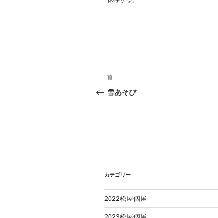
投
過
前
去
稿
雪あそび
の
ナ
投
稿
ビ
ゲ
ー
カテゴリー
シ
ョ
2022松屋個展
ン
2023松屋個展