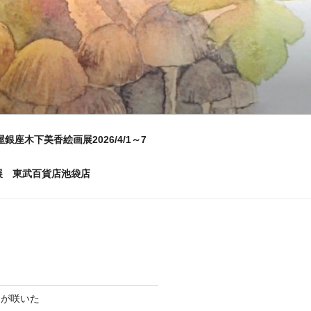
屋銀座木下美香絵画展2026/4/1～7
画展 東武百貨店池袋店
ムが咲いた