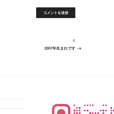
次
次
の
2007年生まれです
投
稿