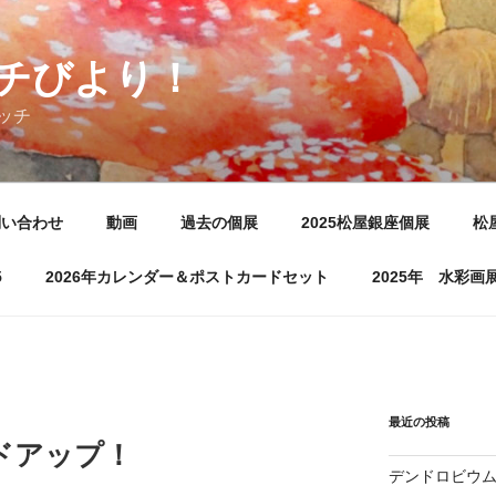
チびより！
ッチ
問い合わせ
動画
過去の個展
2025松屋銀座個展
松
5
2026年カレンダー＆ポストカードセット
2025年 水彩
最近の投稿
ドアップ！
デンドロビウ