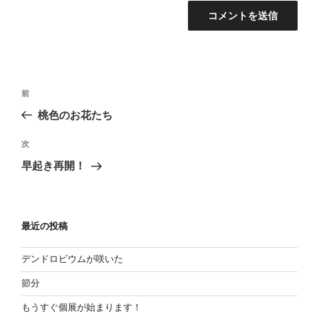
投
過
前
稿
去
桃色のお花たち
の
ナ
投
次
ビ
次
稿
の
ゲ
早起き再開！
投
ー
稿
シ
ョ
最近の投稿
ン
デンドロビウムが咲いた
節分
もうすぐ個展が始まります！