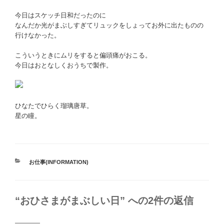
今日はスケッチ日和だったのに
なんだか光がまぶしすぎてリュックをしょってお外に出たものの
行けなかった。
こういうときにムリをすると偏頭痛がおこる。
今日はおとなしくおうちで製作。
ひなたでひらく瑠璃唐草。
星の瞳。
カ
お仕事(INFORMATION)
テ
ゴ
リ
“おひさまがまぶしい日” への2件の返信
ー