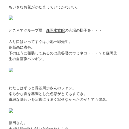
ちいさなお花がかたまっていてかわいい。
ところでグループ展、
森岡水族館
の会場の様子を・・・
入り口はいってすぐは小池一郎先生。
銅版画に彩色。
下のほうに額装してあるのは染谷君のウミネコ・・・？と森岡先
生の自画像ペンギン。
わたしはずっと長谷川歩さんのファン。
柔らかな青を基調とした色彩がとてもすてき。
繊細な味わいを写真にうまく写せなかったのがとても残念。
福田さん。
今回は酔っ払いはいなかったもよう。