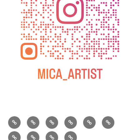
BLOG
教
お
動
過
2025
室
問
画
去
松
の
い
の
屋
松
小
2026
2025
ご
合
個
銀