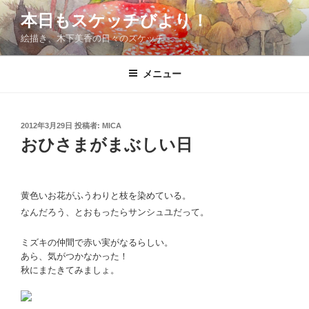
コ
本日もスケッチびより！
ン
絵描き、木下美香の日々のスケッチ
テ
ン
ツ
メニュー
へ
ス
キ
投
2012年3月29日
投稿者:
MICA
稿
ッ
おひさまがまぶしい日
日:
プ
黄色いお花がふうわりと枝を染めている。
なんだろう、とおもったらサンシュユだって。
ミズキの仲間で赤い実がなるらしい。
あら、気がつかなかった！
秋にまたきてみましょ。