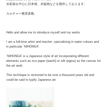
水彩画を中心に日本画、木版画などを製作しております。
カルチャー教室多数。
Hello and allow me to introduce myself and my works.
I am a full-time artist and teacher ,specialising in water colours and
in particular `NIHONGA’.
`NIHONGA’ is a Japanese style of art incorporating different
elements such as rice paper (washi) or silk (eginu) as the canvas for
the art work.
This technique is reckoned to be over a thousand years old and
could be said to typify Japanese art.