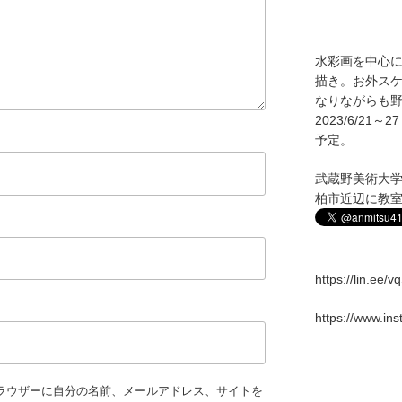
水彩画を中心
描き。お外ス
なりながらも野
2023/6/2
予定。
武蔵野美術大
柏市近辺に教
https://lin.ee/
https://www.in
ラウザーに自分の名前、メールアドレス、サイトを