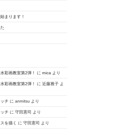
が始まります！
した
水彩画教室第2弾！
に
mica
より
水彩画教室第2弾！
に
近藤雅子
よ
ケッチ
に
anmitsu
より
ケッチ
に
守田憲司
より
ースを描く
に
守田憲司
より