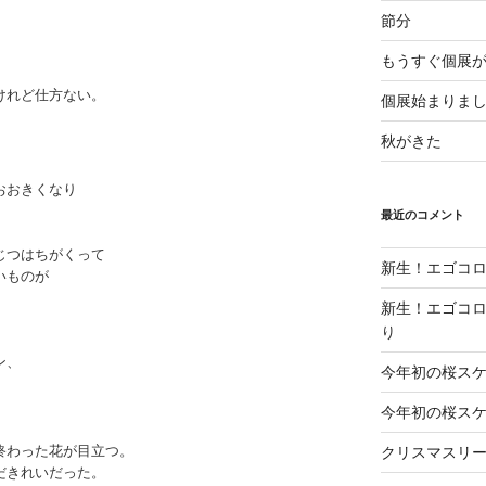
節分
もうすぐ個展
けれど仕方ない。
個展始まりま
秋がきた
おおきくなり
最近のコメント
。
じつはちがくって
新生！エゴコロ
いものが
新生！エゴコロ
り
ン、
今年初の桜ス
今年初の桜ス
終わった花が目立つ。
クリスマスリ
だきれいだった。