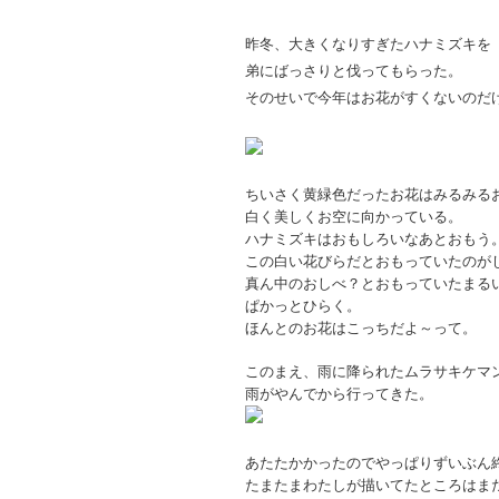
昨冬、大きくなりすぎたハナミズキを
弟にばっさりと伐ってもらった。
そのせいで今年はお花がすくないのだ
ちいさく黄緑色だったお花はみるみる
白く美しくお空に向かっている。
ハナミズキはおもしろいなあとおもう
この白い花びらだとおもっていたのが
真ん中のおしべ？とおもっていたまる
ぱかっとひらく。
ほんとのお花はこっちだよ～って。
このまえ、雨に降られたムラサキケマ
雨がやんでから行ってきた。
あたたかかったのでやっぱりずいぶん
たまたまわたしが描いてたところはま