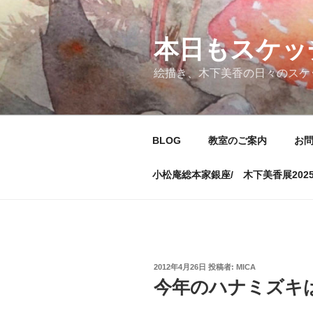
コ
ン
テ
本日もスケッ
ン
絵描き、木下美香の日々のスケ
ツ
へ
ス
キ
BLOG
教室のご案内
お
ッ
プ
小松庵総本家銀座/ 木下美香展202
投
2012年4月26日
投稿者:
MICA
稿
今年のハナミズキ
日: