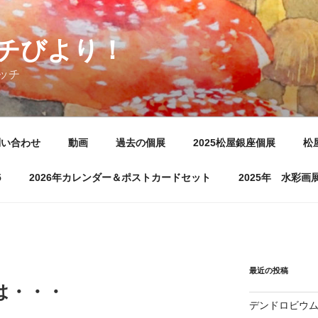
チびより！
ッチ
問い合わせ
動画
過去の個展
2025松屋銀座個展
松
5
2026年カレンダー＆ポストカードセット
2025年 水彩
最近の投稿
は・・・
デンドロビウ