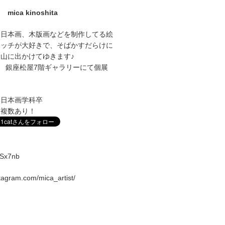
mica kinoshita
に日本画、木版画などを制作してる絵
ケッチが大好きで、そばかすだらけに
山に出かけてゆきます♪
1～27 銀座松屋7階ギャラリーにて個展
学日本画学科卒
室複数あり！
vqSx7nb
stagram.com/mica_artist/