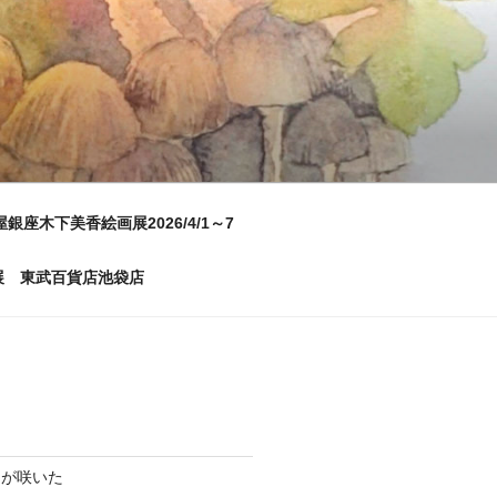
屋銀座木下美香絵画展2026/4/1～7
画展 東武百貨店池袋店
ムが咲いた