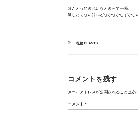
ほんとうにきれいなときって一瞬。
逃したくないけれどなかなかむずかし
カ
植物 PLANTS
テ
ゴ
リ
ー
コメントを残す
メールアドレスが公開されることはあ
コメント
*