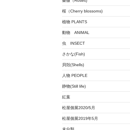
薔薇（Roses)
桜（Cherry blossoms)
植物 PLANTS
動物 ANIMAL
虫 INSECT
さかな(Fish)
貝殻(Shells)
人物 PEOPLE
静物(Still life)
紅葉
松屋個展2020/5月
松屋個展2019年5月
未分類