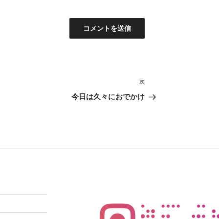
次
次
の
今日は久々におでかけ
投
稿