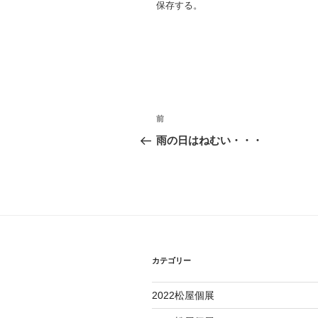
保存する。
投
過
前
去
稿
雨の日はねむい・・・
の
ナ
投
稿
ビ
ゲ
ー
カテゴリー
シ
ョ
2022松屋個展