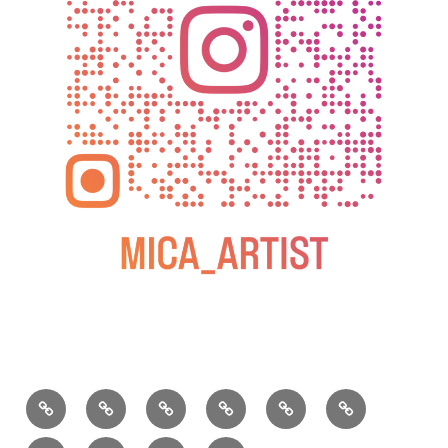
BLOG
教
お
動
過
2025
室
問
画
去
松
の
い
の
屋
松
小
2026
2025