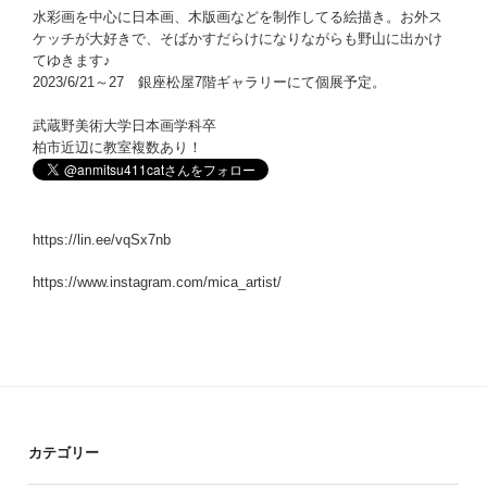
水彩画を中心に日本画、木版画などを制作してる絵描き。お外ス
ケッチが大好きで、そばかすだらけになりながらも野山に出かけ
てゆきます♪
2023/6/21～27 銀座松屋7階ギャラリーにて個展予定。
武蔵野美術大学日本画学科卒
柏市近辺に教室複数あり！
https://lin.ee/vqSx7nb
https://www.instagram.com/mica_artist/
カテゴリー