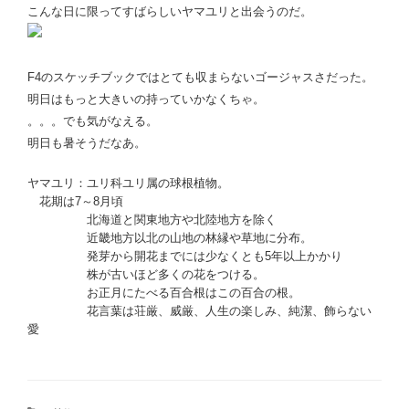
こんな日に限ってすばらしいヤマユリと出会うのだ。
F4のスケッチブックではとても収まらないゴージャスさだった。
明日はもっと大きいの持っていかなくちゃ。
。。。でも気がなえる。
明日も暑そうだなあ。
ヤマユリ：ユリ科ユリ属の球根植物。
花期は7～8月頃
北海道と関東地方や北陸地方を除く
近畿地方以北の山地の林縁や草地に分布。
発芽から開花までには少なくとも5年以上かかり
株が古いほど多くの花をつける。
お正月にたべる百合根はこの百合の根。
花言葉は荘厳、威厳、人生の楽しみ、純潔、飾らない
愛