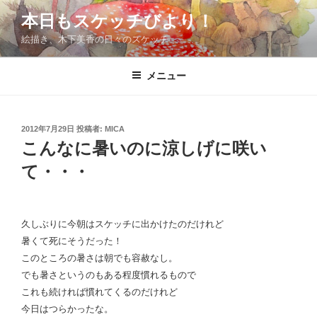
コ
本日もスケッチびより！
ン
絵描き、木下美香の日々のスケッチ
テ
ン
ツ
メニュー
へ
ス
キ
投
2012年7月29日
投稿者:
MICA
稿
ッ
こんなに暑いのに涼しげに咲い
日:
プ
て・・・
久しぶりに今朝はスケッチに出かけたのだけれど
暑くて死にそうだった！
このところの暑さは朝でも容赦なし。
でも暑さというのもある程度慣れるもので
これも続ければ慣れてくるのだけれど
今日はつらかったな。