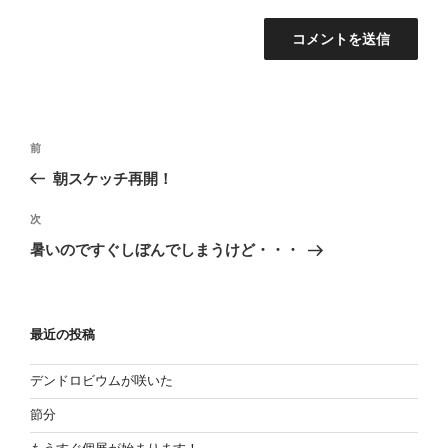
投
過
前
稿
去
朝スケッチ再開！
の
ナ
投
次
ビ
次
稿
の
ゲ
暑いのですぐしぼんでしまうけど・・・
投
ー
稿
シ
ョ
最近の投稿
ン
デンドロビウムが咲いた
節分