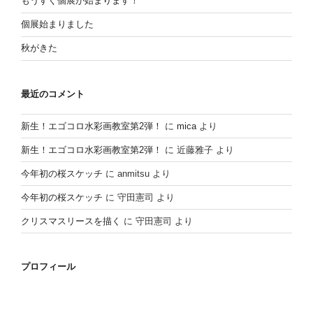
もうすぐ個展が始まります！
個展始まりました
秋がきた
最近のコメント
新生！エゴコロ水彩画教室第2弾！
に
mica
より
新生！エゴコロ水彩画教室第2弾！
に
近藤雅子
より
今年初の桜スケッチ
に
anmitsu
より
今年初の桜スケッチ
に
守田憲司
より
クリスマスリースを描く
に
守田憲司
より
プロフィール