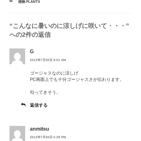
カ
植物 PLANTS
テ
ゴ
リ
“こんなに暑いのに涼しげに咲いて・・・”
ー
への2件の返信
G
2012年7月30日 8:01 AM
ゴージャスなのに涼しげ
PC画面上でも十分ゴージャスさが伝わります。
匂ってきそう。
返信する
anmitsu
2012年7月30日 6:28 PM