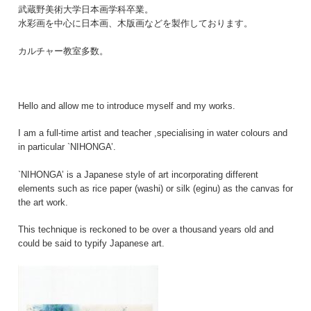
武蔵野美術大学日本画学科卒業。
水彩画を中心に日本画、木版画などを製作しております。
カルチャー教室多数。
Hello and allow me to introduce myself and my works.
I am a full-time artist and teacher ,specialising in water colours and
in particular `NIHONGA’.
`NIHONGA’ is a Japanese style of art incorporating different
elements such as rice paper (washi) or silk (eginu) as the canvas for
the art work.
This technique is reckoned to be over a thousand years old and
could be said to typify Japanese art.