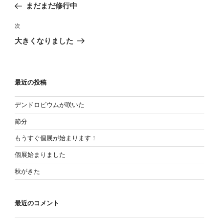
まだまだ修行中
の
ナ
投
次
ビ
次
稿
の
ゲ
大きくなりました
投
ー
稿
シ
ョ
最近の投稿
ン
デンドロビウムが咲いた
節分
もうすぐ個展が始まります！
個展始まりました
秋がきた
最近のコメント