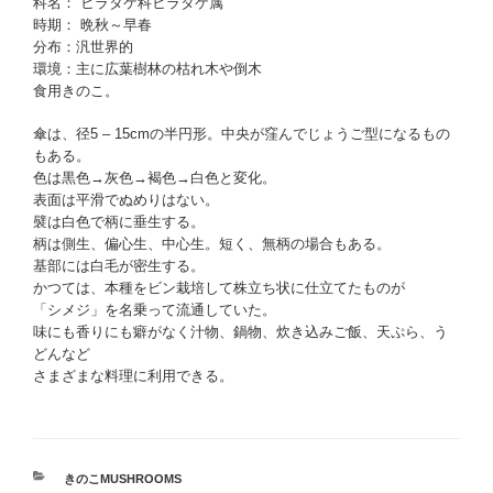
科名： ヒラタケ科ヒラタケ属
時期： 晩秋～早春
分布：汎世界的
環境：主に広葉樹林の枯れ木や倒木
食用きのこ。
傘は、径5 – 15cmの半円形。中央が窪んでじょうご型になるもの
もある。
色は黒色→灰色→褐色→白色と変化。
表面は平滑でぬめりはない。
襞は白色で柄に垂生する。
柄は側生、偏心生、中心生。短く、無柄の場合もある。
基部には白毛が密生する。
かつては、本種をビン栽培して株立ち状に仕立てたものが
「シメジ」を名乗って流通していた。
味にも香りにも癖がなく汁物、鍋物、炊き込みご飯、天ぷら、う
どんなど
さまざまな料理に利用できる。
カ
きのこMUSHROOMS