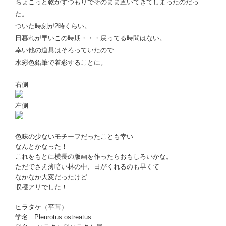
ちょこっと乾かすつもりでそのまま置いてきてしまったのだっ
た。
ついた時刻が2時くらい。
日暮れが早いこの時期・・・戻ってる時間はない。
幸い他の道具はそろっていたので
水彩色鉛筆で着彩することに。
右側
左側
色味の少ないモチーフだったことも幸い
なんとかなった！
これをもとに横長の版画を作ったらおもしろいかな。
ただでさえ薄暗い林の中、日がくれるのも早くて
なかなか大変だったけど
収穫アリでした！
ヒラタケ（平茸）
学名 : Pleurotus ostreatus