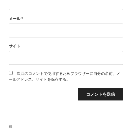
メール
*
サイト
次回のコメントで使用するためブラウザーに自分の名前、メ
ールアドレス、サイトを保存する。
投
過
前
稿
去