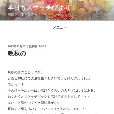
コ
本日もスケッチびより！
ン
絵描き、木下美香の日々のスケッチ
テ
ン
ツ
メニュー
へ
ス
キ
投
2013年11月20日
投稿者:
MICA
稿
ッ
晩秋の
日:
プ
晩秋のきのこヒラタケ。
とある神社にて大量発生！ときいて出かけたのだけれど
でかっ！！
手のひらをめいっぱい広げたくらいの大きさはゆうにある。
わくわくとスケッチブックを広げて道具を出して・・・
はた、と気がつくと水彩絵具がない！
直前まで菊を描いていてパレットがぬれていたので