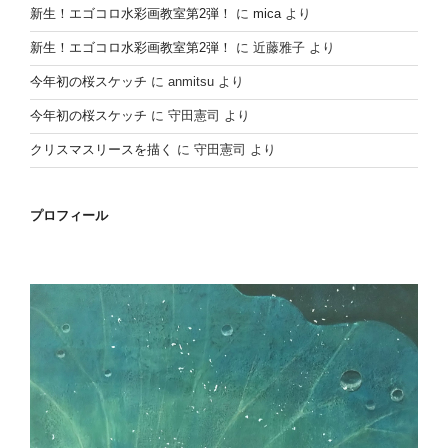
新生！エゴコロ水彩画教室第2弾！
に
mica
より
新生！エゴコロ水彩画教室第2弾！
に
近藤雅子
より
今年初の桜スケッチ
に
anmitsu
より
今年初の桜スケッチ
に
守田憲司
より
クリスマスリースを描く
に
守田憲司
より
プロフィール