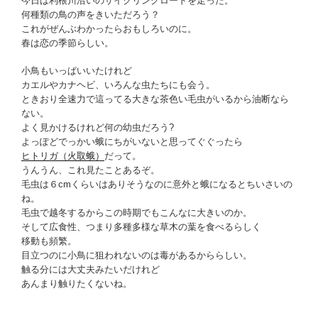
今日は利根川沿いのサイクリングロードを走った。
何種類の鳥の声をきいただろう？
これがぜんぶわかったらおもしろいのに。
春は恋の季節らしい。
小鳥もいっぱいいたけれど
カエルやカナヘビ、いろんな虫たちにも会う。
ときおり全速力で這ってる大きな茶色い毛虫がいるから油断なら
ない。
よく見かけるけれど何の幼虫だろう?
よっぽどでっかい蛾にちがいないと思ってぐぐったら
ヒトリガ（火取蛾）
だって。
うんうん、これ見たことあるぞ。
毛虫は６cmくらいはありそうなのに意外と蛾になるとちいさいの
ね。
毛虫で越冬するからこの時期でもこんなに大きいのか。
そして広食性、つまり多種多様な草木の葉を食べるらしく
移動も頻繁。
目立つのに小鳥に狙われないのは毒があるかららしい。
触る分には大丈夫みたいだけれど
あんまり触りたくないね。