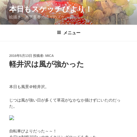
コ
本日もスケッチびより！
ン
絵描き、木下美香の日々のスケッチ
テ
ン
ツ
メニュー
へ
ス
キ
投
2016年5月13日
投稿者:
MICA
稿
ッ
軽井沢は風が強かった
日:
プ
本日も風景＠軽井沢。
じつは風が強い日が多くて草花がなかなか描けずにいたのだっ
た。
自転車びよりだった～～！