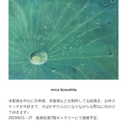
mica kinoshita
水彩画を中心に日本画、木版画などを制作してる絵描き。お外ス
ケッチが大好きで、そばかすだらけになりながらも野山に出かけ
てゆきます♪
2023/6/21～27 銀座松屋7階ギャラリーにて個展予定。