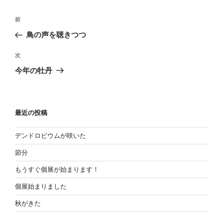
投
過
前
稿
去
鳥の声を聴きつつ
の
ナ
投
次
ビ
次
稿
の
ゲ
今年の牡丹
投
ー
稿
シ
ョ
最近の投稿
ン
デンドロビウムが咲いた
節分
もうすぐ個展が始まります！
個展始まりました
秋がきた