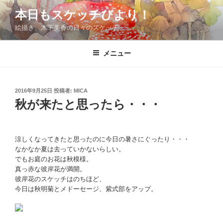
コ
本日もスケッチびより！
ン
絵描き、木下美香の日々のスケッチ
テ
ン
ツ
メニュー
へ
ス
キ
投
2016年9月25日
投稿者:
MICA
稿
ッ
秋が来たと思ったら・・・
日:
プ
涼しくなってきたと思ったのに今日の暑さにぐったり・・・
なかなか夏は去っていかないらしい。
でもお庭のお花は秋模様。
真っ赤な彼岸花が満開。
彼岸花のスケッチはのちほど、
今日は秋明菊とメドーセージ、紫式部をアップ。