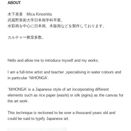
ABOUT
木下美香 Mica Kinoshita
武蔵野美術大学日本画学科卒業。
水彩画を中心に日本画、木版画などを製作しております。
カルチャー教室多数。
Hello and allow me to introduce myself and my works.
I am a full-time artist and teacher ,specialising in water colours and
in particular `NIHONGA’.
`NIHONGA’ is a Japanese style of art incorporating different
elements such as rice paper (washi) or silk (eginu) as the canvas for
the art work.
This technique is reckoned to be over a thousand years old and
could be said to typify Japanese art.