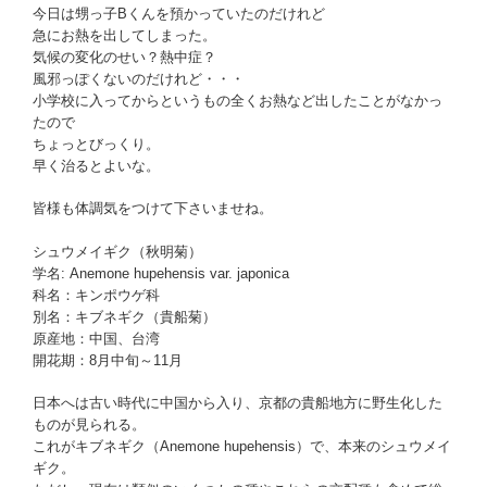
今日は甥っ子Bくんを預かっていたのだけれど
急にお熱を出してしまった。
気候の変化のせい？熱中症？
風邪っぽくないのだけれど・・・
小学校に入ってからというもの全くお熱など出したことがなかっ
たので
ちょっとびっくり。
早く治るとよいな。
皆様も体調気をつけて下さいませね。
シュウメイギク（秋明菊）
学名: Anemone hupehensis var. japonica
科名：キンポウゲ科
別名：キブネギク（貴船菊）
原産地：中国、台湾
開花期：8月中旬～11月
日本へは古い時代に中国から入り、京都の貴船地方に野生化した
ものが見られる。
これがキブネギク（Anemone hupehensis）で、本来のシュウメイ
ギク。