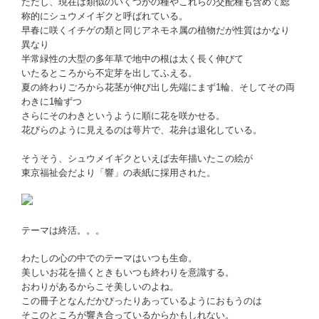
ただし、現在は類似のいくつかの種やこれらの交配種も含めて総
称的にシュウメイギクと呼ばれている。
早春に咲くイチゲの類と同じアネモネ属の植物だが性質はかなり
異なり
半常緑性の大型の多年草で地中の根は太く長く伸びて
いたるところから不定芽を出してふえる。
夏の終わりごろから花茎が伸び出し先端にまず1輪、そしてその両
わきに1輪ずつ
さらにそのわきというように順に花を咲かせる。
花びらのように見えるのは萼片で、花弁は退化している。
そうそう、シュウメイギクといえば去年描いたこの絵が
東京福祉会だより「響」の表紙に採用された。
テーマは終活。。。
わたしの心の中でのテーマはいつも生命。
美しいお花を描くときもいつも終わりを意識する。
おわりがあるからこそ美しいのよね。
この冊子となんだかぴったりあっているようにおもうのは
そこのところが響き合っているからかもしれない。