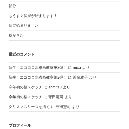
節分
もうすぐ個展が始まります！
個展始まりました
秋がきた
最近のコメント
新生！エゴコロ水彩画教室第2弾！
に
mica
より
新生！エゴコロ水彩画教室第2弾！
に
近藤雅子
より
今年初の桜スケッチ
に
anmitsu
より
今年初の桜スケッチ
に
守田憲司
より
クリスマスリースを描く
に
守田憲司
より
プロフィール