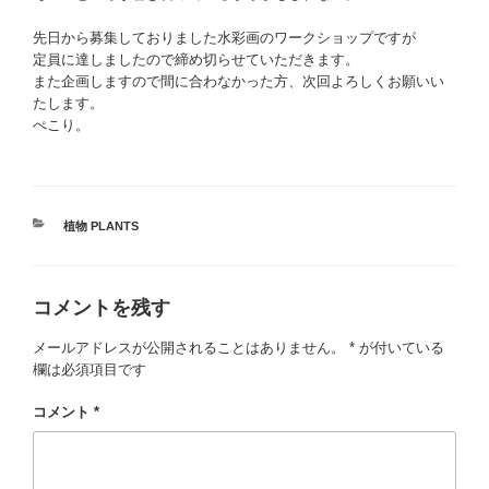
先日から募集しておりました水彩画のワークショップですが
定員に達しましたので締め切らせていただきます。
また企画しますので間に合わなかった方、次回よろしくお願いい
たします。
ぺこり。
カ
植物 PLANTS
テ
ゴ
リ
コメントを残す
ー
メールアドレスが公開されることはありません。
*
が付いている
欄は必須項目です
コメント
*