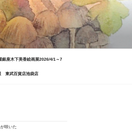
屋銀座木下美香絵画展2026/4/1～7
画展 東武百貨店池袋店
ムが咲いた