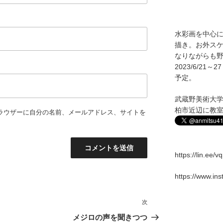
水彩画を中心
描き。お外ス
なりながらも野
2023/6/2
予定。
武蔵野美術大
柏市近辺に教
ラウザーに自分の名前、メールアドレス、サイトを
https://lin.ee/
https://www.in
次
次
の
メジロの声を聞きつつ
投