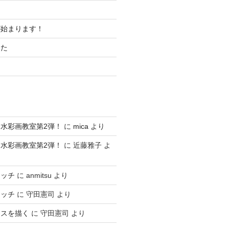
が始まります！
した
水彩画教室第2弾！
に
mica
より
水彩画教室第2弾！
に
近藤雅子
よ
ケッチ
に
anmitsu
より
ケッチ
に
守田憲司
より
ースを描く
に
守田憲司
より