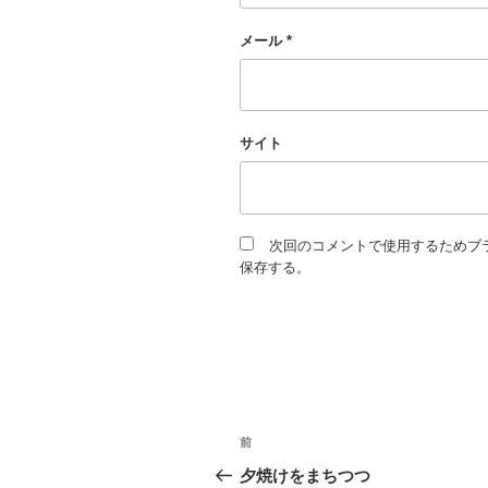
メール
*
サイト
次回のコメントで使用するためブ
保存する。
投
過
前
去
稿
夕焼けをまちつつ
の