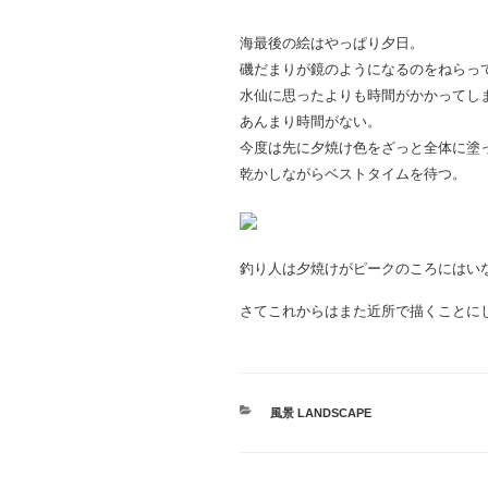
海最後の絵はやっぱり夕日。
磯だまりが鏡のようになるのをねらっ
水仙に思ったよりも時間がかかってし
あんまり時間がない。
今度は先に夕焼け色をざっと全体に塗
乾かしながらベストタイムを待つ。
釣り人は夕焼けがピークのころにはい
さてこれからはまた近所で描くことに
カ
風景 LANDSCAPE
テ
ゴ
リ