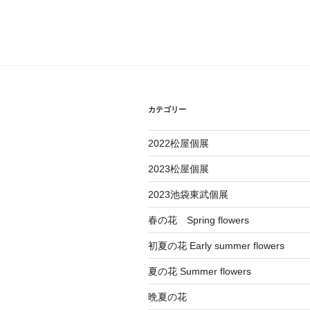
ナ
投
稿
ビ
ゲ
ー
カテゴリー
シ
ョ
2022松屋個展
ン
2023松屋個展
2023池袋東武個展
春の花 Spring flowers
初夏の花 Early summer flowers
夏の花 Summer flowers
晩夏の花