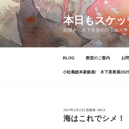
コ
ン
テ
本日もスケッ
ン
絵描き、木下美香の日々のスケ
ツ
へ
ス
キ
BLOG
教室のご案内
お
ッ
プ
小松庵総本家銀座/ 木下美香展202
投
2017年1月11日
投稿者:
MICA
稿
海はこれでシメ！
日: