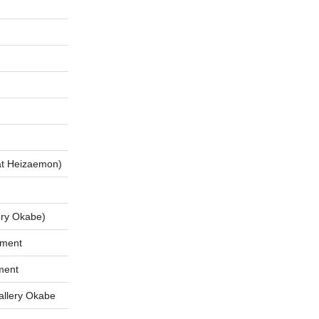
 Heizaemon)
ry Okabe)
tment
ment
lery Okabe