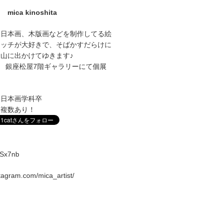
mica kinoshita
に日本画、木版画などを制作してる絵
ケッチが大好きで、そばかすだらけに
山に出かけてゆきます♪
1～27 銀座松屋7階ギャラリーにて個展
学日本画学科卒
室複数あり！
vqSx7nb
stagram.com/mica_artist/