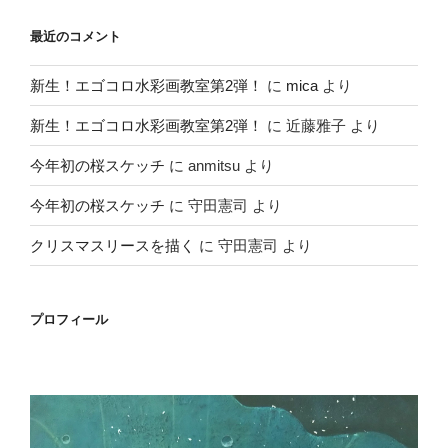
最近のコメント
新生！エゴコロ水彩画教室第2弾！
に
mica
より
新生！エゴコロ水彩画教室第2弾！
に
近藤雅子
より
今年初の桜スケッチ
に
anmitsu
より
今年初の桜スケッチ
に
守田憲司
より
クリスマスリースを描く
に
守田憲司
より
プロフィール