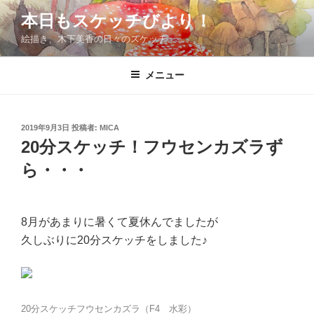
コ
本日もスケッチびより！
ン
絵描き、木下美香の日々のスケッチ
テ
ン
ツ
メニュー
へ
ス
キ
投
2019年9月3日
投稿者:
MICA
稿
ッ
20分スケッチ！フウセンカズラず
日:
プ
ら・・・
8月があまりに暑くて夏休んでましたが
久しぶりに20分スケッチをしました♪
20分スケッチフウセンカズラ（F4 水彩）