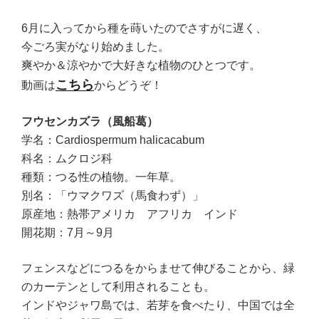
6月に入ってから種を蒔いたのでさすがに遅く、
今ごろ実がなり始めました。
爽やか＆涼やかで大好きな植物のひとつです。
こちら
動画は
からどうぞ！
フウセンカズラ（風船葛）
学名：Cardiospermum halicacabum
科名：ムクロジ科
種類：つる性の植物。一年草。
別名：「ウマクワズ（馬食わず）」
原産地：熱帯アメリカ アフリカ インド
開花期：7月～9月
フェンスなどにつるをからませて伸びることから、緑
のカーテンとして利用されることも。
インドやジャワ島では、若芽を食べたり、中国では全