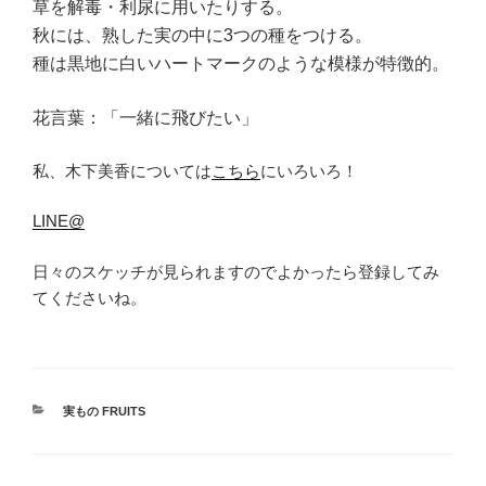
草を解毒・利尿に用いたりする。
秋には、熟した実の中に3つの種をつける。
種は黒地に白いハートマークのような模様が特徴的。
花言葉：「一緒に飛びたい」
私、木下美香については
こちら
にいろいろ！
LINE@
日々のスケッチが見られますのでよかったら登録してみ
てくださいね。
カ
実もの FRUITS
テ
ゴ
リ