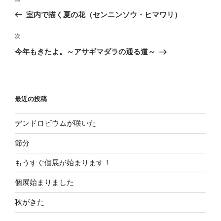
稿
去
室内で描く夏の花（センニンソウ・ヒマワリ）
ナ
の
ビ
投
次
次
稿
ゲ
の
今年もきたよ。～アサギマダラの通る道～
投
ー
稿
シ
ョ
最近の投稿
ン
デンドロビウムが咲いた
節分
もうすぐ個展が始まります！
個展始まりました
秋がきた