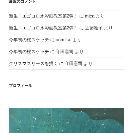
最近のコメント
新生！エゴコロ水彩画教室第2弾！
に
mica
より
新生！エゴコロ水彩画教室第2弾！
に
近藤雅子
より
今年初の桜スケッチ
に
anmitsu
より
今年初の桜スケッチ
に
守田憲司
より
クリスマスリースを描く
に
守田憲司
より
プロフィール