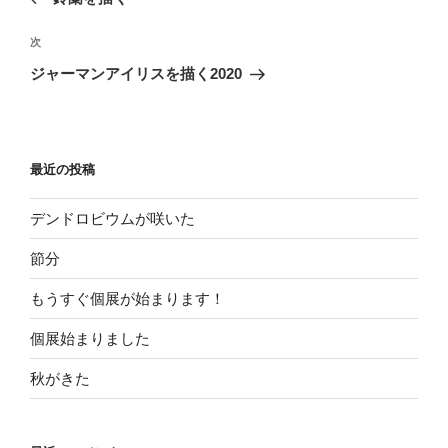
ナ
の
ビ
投
次
次
稿
ゲ
の
ジャーマンアイリスを描く2020
投
ー
稿
シ
ョ
最近の投稿
ン
デンドロビウムが咲いた
節分
もうすぐ個展が始まります！
個展始まりました
秋がきた