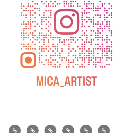
BLOG
教
お
動
過
2025