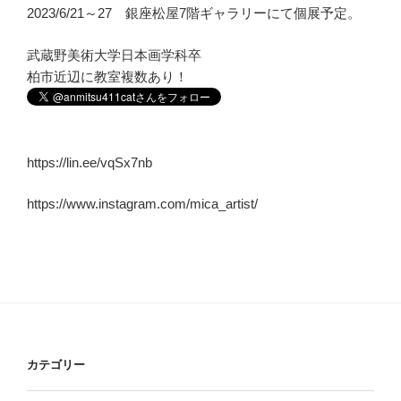
2023/6/21～27 銀座松屋7階ギャラリーにて個展予定。
武蔵野美術大学日本画学科卒
柏市近辺に教室複数あり！
https://lin.ee/vqSx7nb
https://www.instagram.com/mica_artist/
カテゴリー