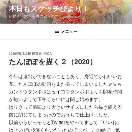
コ
本日もスケッチびより！
ン
絵描き、木下美香の日々のスケッチ
テ
ン
ツ
メニュー
へ
ス
キ
投
2020年5月13日
投稿者:
MICA
稿
ッ
たんぽぽを描く２（2020）
日:
プ
今年は遠出ができないこともあり、身近でかわいいお
花、たんぽぽの動画をまた撮ってしまいましたｗｗｗ
カントウタンポポはセイヨウタンポポよりも開花時間
が短いようで正午くらいには閉じ始めます。
はりきって前回より大きいサイズにしたら描き終える
前に閉じてしまったのでおうちで仕上げました。
以前からひっそりと
Twitter
をやってまして「いいね」
はせいぜい5個くらいだったのですが、この絵で一気