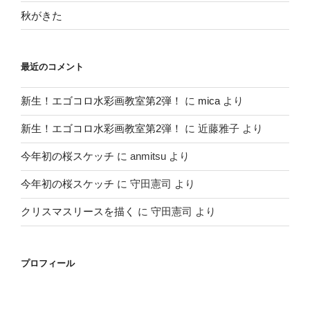
秋がきた
最近のコメント
新生！エゴコロ水彩画教室第2弾！
に
mica
より
新生！エゴコロ水彩画教室第2弾！
に
近藤雅子
より
今年初の桜スケッチ
に
anmitsu
より
今年初の桜スケッチ
に
守田憲司
より
クリスマスリースを描く
に
守田憲司
より
プロフィール