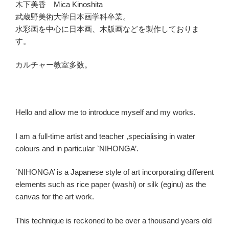
木下美香 Mica Kinoshita
武蔵野美術大学日本画学科卒業。
水彩画を中心に日本画、木版画などを製作しておりま
す。
カルチャー教室多数。
Hello and allow me to introduce myself and my works.
I am a full-time artist and teacher ,specialising in water
colours and in particular `NIHONGA’.
`NIHONGA’ is a Japanese style of art incorporating different
elements such as rice paper (washi) or silk (eginu) as the
canvas for the art work.
This technique is reckoned to be over a thousand years old