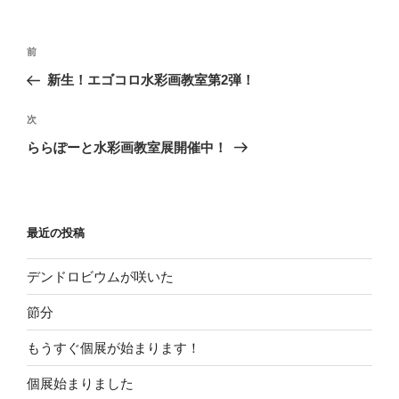
投
過
前
稿
去
新生！エゴコロ水彩画教室第2弾！
ナ
の
ビ
投
次
次
稿
ゲ
の
ららぽーと水彩画教室展開催中！
投
ー
稿
シ
ョ
最近の投稿
ン
デンドロビウムが咲いた
節分
もうすぐ個展が始まります！
個展始まりました