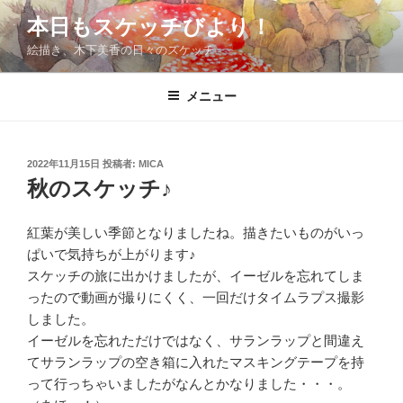
コ
本日もスケッチびより！
ン
絵描き、木下美香の日々のスケッチ
テ
ン
ツ
メニュー
へ
ス
キ
投
2022年11月15日
投稿者:
MICA
稿
ッ
秋のスケッチ♪
日:
プ
紅葉が美しい季節となりましたね。描きたいものがいっ
ぱいで気持ちが上がります♪
スケッチの旅に出かけましたが、イーゼルを忘れてしま
ったので動画が撮りにくく、一回だけタイムラプス撮影
しました。
イーゼルを忘れただけではなく、サランラップと間違え
てサランラップの空き箱に入れたマスキングテープを持
って行っちゃいましたがなんとかなりました・・・。