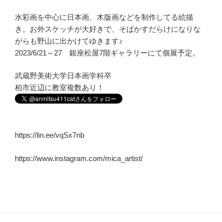
水彩画を中心に日本画、木版画などを制作してる絵描
き。お外スケッチが大好きで、そばかすだらけになりな
がらも野山に出かけてゆきます♪
2023/6/21～27 銀座松屋7階ギャラリーにて個展予定。
武蔵野美術大学日本画学科卒
柏市近辺に教室複数あり！
https://lin.ee/vqSx7nb
https://www.instagram.com/mica_artist/