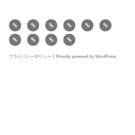
BLOG
教
お
動
過
2025
室
問
画
去
松
松
小
2026
2025
の
い
の
屋
屋
松
年
年
ご
合
個
銀
銀
庵
カ
水
案
わ
展
座
プライバシーポリシー
Proudly powered by WordPress
座
総
レ
彩
内
せ
個
木
本
ン
画
展
下
家
ダ
展
美
銀
ー
東
香
座/
＆
武
絵
木
ポ
百
画
下
ス
貨
展
美
ト
店
2026/4/1
香
カ
池
～
展
ー
袋