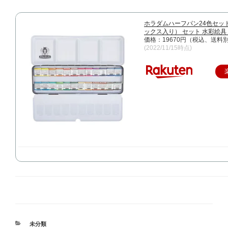
ホラダムハーフパン24色セッ
ックス入り） セット 水彩絵具
価格：19670円（税込、送料別
(2022/11/15時点)
カ
未分類