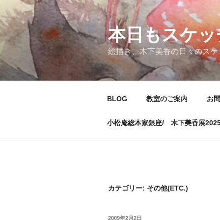
コ
ン
テ
本日もスケッ
ン
絵描き、木下美香の日々のスケ
ツ
へ
ス
キ
BLOG
教室のご案内
お
ッ
プ
小松庵総本家銀座/ 木下美香展202
カテゴリー:
その他(ETC.)
投
2009年2月2日