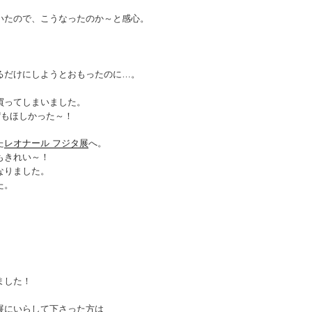
いたので、こうなったのか～と感心。
。
るだけにしようとおもったのに…。
！
買ってしまいました。
ト帽もほしかった～！
た
レオナール フジタ展
へ。
もきれい～！
なりました。
た。
ました！
展にいらして下さった方は