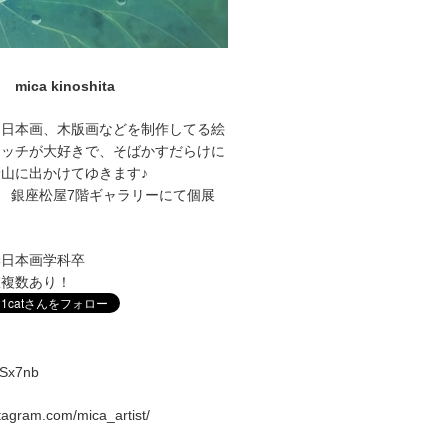
mica kinoshita
に日本画、木版画などを制作してる絵
ケッチが大好きで、そばかすだらけに
山に出かけてゆきます♪
1～27 銀座松屋7階ギャラリーにて個展
学日本画学科卒
室複数あり！
vqSx7nb
stagram.com/mica_artist/