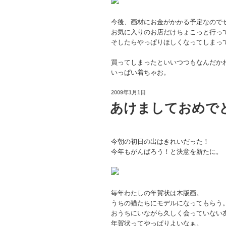
今後、画材にお金がかかる予定なので
お気に入りのお店だけちょこっと行っ
そしたらやっぱりほしくなってしまっ
買ってしまったといいつつもなんだか
いっぱい着ちゃお。
投
2009年1月1日
稿
あけましておめで
日:
今朝の初日の出はきれいだった！
今年もがんばろう！と決意を新たに。
毎年わたしの年賀状は木版画。
うちの猫たちにモデルになってもらう
おうちにいながら久しく会っていない
年賀状ってやっぱりよいなぁ。