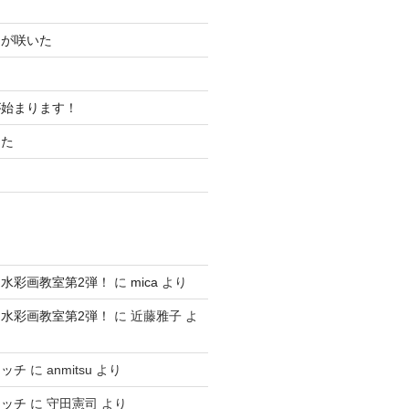
ムが咲いた
が始まります！
した
水彩画教室第2弾！
に
mica
より
水彩画教室第2弾！
に
近藤雅子
よ
ケッチ
に
anmitsu
より
ケッチ
に
守田憲司
より