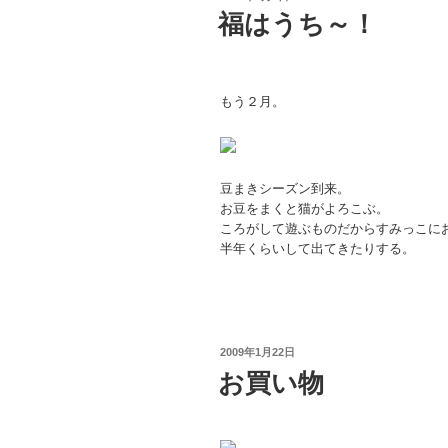
稿
福はうち～！
日:
もう２月。
豆まきシーズン到来。
お豆をまくと猫がよろこぶ。
ころがして遊ぶものだからすみっこに
半年くらいして出てきたりする。
投
2009年1月22日
稿
お買い物
日: