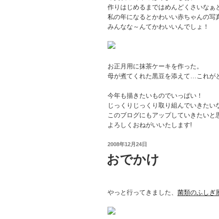
作りはじめるまではめんどくさいなぁ
私の年になるとかわいい赤ちゃんの写
みんなな～んてかわいいんでしょ！
お正月用に抹茶ケーキを作った。
母が煮てくれた黒豆を添えて…これが
今年も描きたいものでいっぱい！
じっくりじっくり取り組んでいきたい
このブログにもアップしていきたいと
よろしくおねがいいたします!
投
2008年12月24日
稿
おでかけ
日:
やっと行ってきました、
菌類のふしぎ