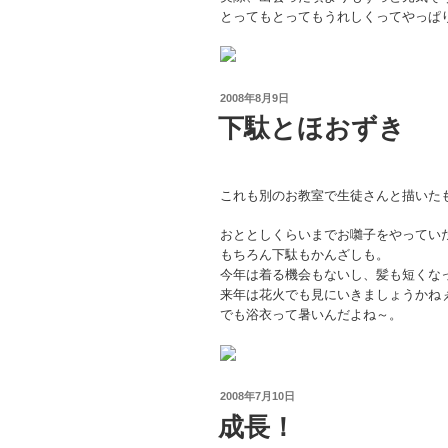
とってもとってもうれしくってやっぱ
投
2008年8月9日
稿
下駄とほおずき
日:
これも別のお教室で生徒さんと描いた
おととしくらいまでお囃子をやってい
もちろん下駄もかんざしも。
今年は着る機会もないし、髪も短くな
来年は花火でも見にいきましょうかね
でも浴衣って暑いんだよね～。
投
2008年7月10日
稿
成長！
日: