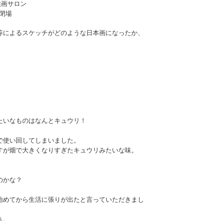
絵画サロン
m閉場
等によるスケッチがどのような日本画になったか、
たいなものはなんとキュウリ！
で使い回してしまいました。
すが畑で大きくなりすぎたキュウリみたいな味。
のかな？
始めてから生活に張りが出たと言っていただきまし
う。