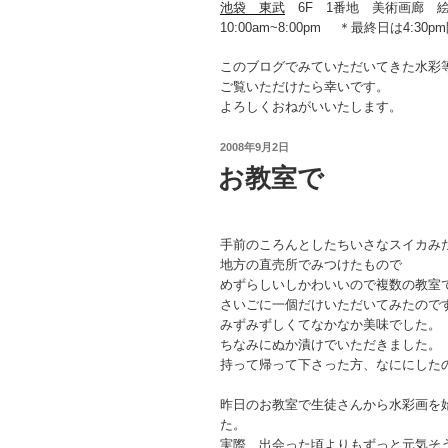
池袋 東武
6F 1番地 美術画廊 
10:00am~8:00pm ＊最終日は4:30p
このブログでみていただいてきた水彩
ご覧いただけたら幸いです。
よろしくおねがいいたします。
投
2008年9月2日
稿
お教室で
日:
手前のころんとしたちいさなスイカみ
地方の直売所でみつけたもので
めずらしいしかわいいので複数の教室
さいごに一個だけいただいてみたので
みずみずしくてなかなか美味でした。
ちなみにぬか漬けでいただきました。
持って帰って下さった方、なににした
昨日のお教室で生徒さんから水彩画を
た。
実際、出会った頃よりもずっと元気そ