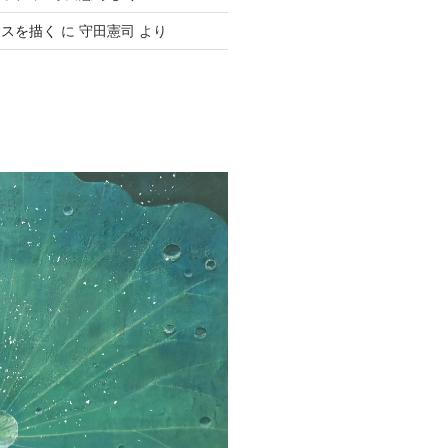
ースを描く
に
守田憲司
より