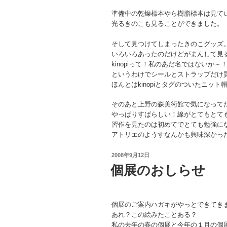
準備中の乾燥標本やら樹脂標本は見て
光るきのこも見ることができました。
そして見つけてしまったきのこグッズ
いろいろあったのだけどがまんして見
kinopiって！私のあだ名ではないか～
というわけでシールとストラップだけ
ほんとはkinopiとタグのついたニッ
そのあと上野の森美術館で気になって
やっぱりすばらしい！線がとてもとて
習作を見たのは初めてでとても勉強に
アトリエのようすなんかも興味深かっ
投
2008年9月12日
稿
個展のおしらせ
日:
個展のご案内ハガキがやっとできてき
あれ？この絵みたことある？
私の去年の春の個展と今年の１月の個