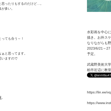
と思ったりもするのだけど…。
真が多い。
水彩画を中心
描き。お外ス
とっても合う～！
なりながらも野
2023/6/2
なぁと思ってます。
予定。
思いますので
武蔵野美術大
柏市近辺に教
https://lin.ee/
展
。
https://www.in