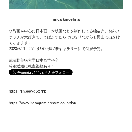
mica kinoshita
水彩画を中心に日本画、木版画などを制作してる絵描き。お外ス
ケッチが大好きで、そばかすだらけになりながらも野山に出かけ
てゆきます♪
2023/6/21～27 銀座松屋7階ギャラリーにて個展予定。
武蔵野美術大学日本画学科卒
柏市近辺に教室複数あり！
https://lin.ee/vqSx7nb
https://www.instagram.com/mica_artist/