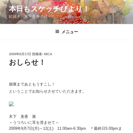
コ
本日もスケッチびより！
ン
絵描き、木下美香の日々のスケッチ
テ
ン
ツ
メニュー
へ
ス
キ
投
2009年8月17日
投稿者:
MICA
稿
ッ
おしらせ！
日:
プ
個展まであともうすこし！
ということでお知らせさせていただきます。
木下 美香 展
～うつろいに耳を澄ませて～
2009年9月7日(月)～12(土) 11:00am-6:30pm ＊最終日5:00pmま