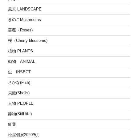
風景 LANDSCAPE
きのこMushrooms
薔薇（Roses)
桜（Cherry blossoms)
植物 PLANTS
動物 ANIMAL
虫 INSECT
さかな(Fish)
貝殻(Shells)
人物 PEOPLE
静物(Still life)
紅葉
松屋個展2020/5月