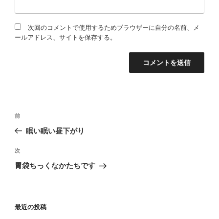
次回のコメントで使用するためブラウザーに自分の名前、メ
ールアドレス、サイトを保存する。
投
過
前
稿
去
眠い眠い昼下がり
の
ナ
投
次
ビ
次
稿
の
ゲ
胃袋ちっくなかたちです
投
ー
稿
シ
ョ
最近の投稿