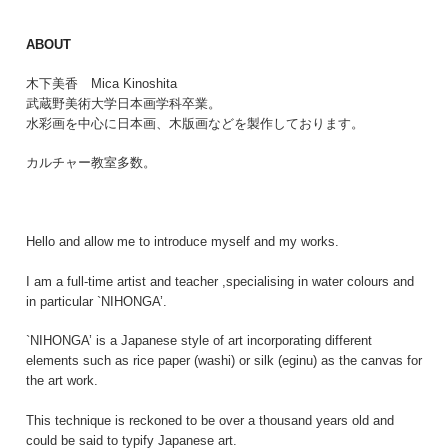
ABOUT
木下美香 Mica Kinoshita
武蔵野美術大学日本画学科卒業。
水彩画を中心に日本画、木版画などを製作しております。
カルチャー教室多数。
Hello and allow me to introduce myself and my works.
I am a full-time artist and teacher ,specialising in water colours and
in particular `NIHONGA’.
`NIHONGA’ is a Japanese style of art incorporating different
elements such as rice paper (washi) or silk (eginu) as the canvas for
the art work.
This technique is reckoned to be over a thousand years old and
could be said to typify Japanese art.