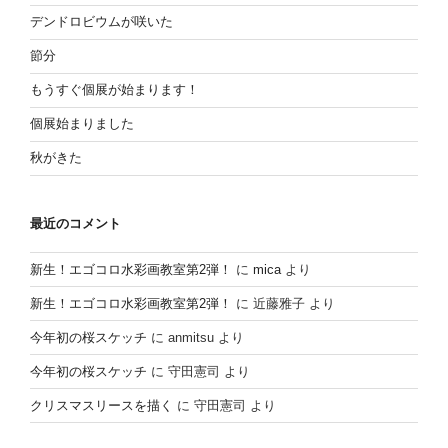
ン
デンドロビウムが咲いた
節分
もうすぐ個展が始まります！
個展始まりました
秋がきた
最近のコメント
新生！エゴコロ水彩画教室第2弾！
に
mica
より
新生！エゴコロ水彩画教室第2弾！
に
近藤雅子
より
今年初の桜スケッチ
に
anmitsu
より
今年初の桜スケッチ
に
守田憲司
より
クリスマスリースを描く
に
守田憲司
より