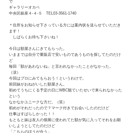
で
ギャラリーオカベ
中央区銀座４-４-５ TEL03-3561-1740
＊住所をお知らせ下さっている方には案内状を送らせていただき
ます！
しばらくお待ち下さいね！
今日は額屋さんにきてもらった。
いままでは自分で量販店で安いものであうものを探してたのだけ
ど
毎回「額があわないね」と言われなかったことがなかった。
（涙）
今回はプロにみてもらおう！というわけで。
前回妹がおねがいした額屋さん。
初めてうちにくる予定の日にWBC観ていたせいで来られなかった
という
なかなかユニークな方だ。（笑）
初めがそれだったので？マーク付きでお会いしたのだけど
仕事はすばらしかった！！
もともと妹は友人の個展に使われてた額が気に入ってそれをお願
いしようとしてたのだけど
「こちらのほうが合う」