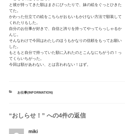
と彼が持ってきた額はまさにぴったりで、妹の絵をぐっとひきた
てた。
かわった仕立ての絵をこちらがおもいもかけない方法で額装して
くれたりもした。
自分のお仕事が好きで、自信と誇りを持ってやってらっしゃるか
んじ。
そんなわけで今回はわたしのほうもかなりの信頼をもってお願い
した。
もともと自分で持っていた額に入れたのとこんなにちがうの！っ
てくらいちがった。
今回は額があわない、とは言われない！はず。
カ
お仕事(INFORMATION)
テ
ゴ
リ
“おしらせ！” への4件の返信
ー
miki