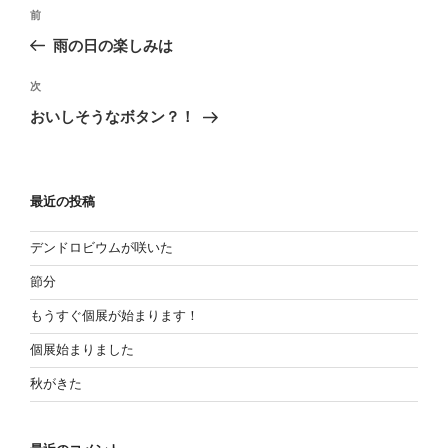
投
過
前
稿
去
雨の日の楽しみは
の
ナ
投
次
ビ
次
稿
の
ゲ
おいしそうなボタン？！
投
ー
稿
シ
ョ
最近の投稿
ン
デンドロビウムが咲いた
節分
もうすぐ個展が始まります！
個展始まりました
秋がきた