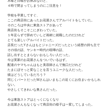
木曜と日曜がお休みなのと、
４時で閉まってしまうのにご注意を！
学校を卒業してすぐ、
ここの商店街にあったお花屋さんでアルバイトをしていた。
そのころは中央に東急ストアがあって
商店街もそこそこにぎわっていた。
１年足らずで辞めていしど画材に就職したのだけれど
とても楽しいアルバイトだった。
店長だったYさんはもとジャニーズだったという経歴の持ち主で
その頃の話、ヤンキー時代の喧嘩の話、
話し出すととまらないおもしろい人だった。
今は実家のお花屋さんをついでいるはず。
配達のヤマちゃんはもと美容師さんで無口だけれど
たまにぼそっと変なことを言うユニークな人だった。
彼はどうしているだろう？
同じくパートだったWさんはいまもこの近くにお住まいかもしれ
ない。
やさしくてきれいな奥さんだった。
今は東急ストアはとっくになくなり
お花屋さんもなくなって商店街の様子は一変してしまった。