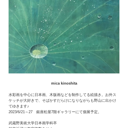
mica kinoshita
水彩画を中心に日本画、木版画などを制作してる絵描き。お外ス
ケッチが大好きで、そばかすだらけになりながらも野山に出かけ
てゆきます♪
2023/6/21～27 銀座松屋7階ギャラリーにて個展予定。
武蔵野美術大学日本画学科卒