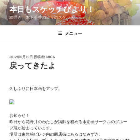
コ
本日もスケッチびより！
ン
絵描き、木下美香の日々のスケッチ
テ
ン
ツ
メニュー
へ
ス
キ
投
2012年6月19日
投稿者:
MICA
稿
ッ
戻ってきたよ
日:
プ
久しぶりに日本画をアップ。
お知らせ！
昨日から花野井のわたしが講師を務める水彩画サークルのグルー
プ展が始まっています。
場所は東急柏ビレジ内の商店街にあるはなみずき。