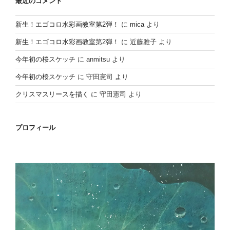
最近のコメント
新生！エゴコロ水彩画教室第2弾！
に
mica
より
新生！エゴコロ水彩画教室第2弾！
に
近藤雅子
より
今年初の桜スケッチ
に
anmitsu
より
今年初の桜スケッチ
に
守田憲司
より
クリスマスリースを描く
に
守田憲司
より
プロフィール