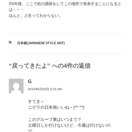
XX年後、ここで絵の講師をしてこの場所で発表することになると
は・・・
ほんと、人生ってわからない。
カ
日本画(JAPANESE STYLE ART)
テ
ゴ
リ
“戻ってきたよ” への4件の返信
ー
G
2012年6月20日 8:19 AM
すてき～
ニゲラの日本画いいね～(*^ ^*)
このグループ展はいつまで？
土曜日しか行けないけど、今週は行けないの
で。。。