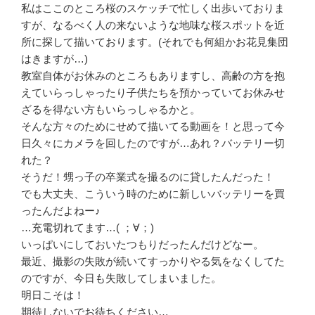
私はここのところ桜のスケッチで忙しく出歩いておりま
すが、なるべく人の来ないような地味な桜スポットを近
所に探して描いております。(それでも何組かお花見集団
はきますが…)
教室自体がお休みのところもありますし、高齢の方を抱
えていらっしゃったり子供たちを預かっていてお休みせ
ざるを得ない方もいらっしゃるかと。
そんな方々のためにせめて描いてる動画を！と思って今
日久々にカメラを回したのですが…あれ？バッテリー切
れた？
そうだ！甥っ子の卒業式を撮るのに貸したんだった！
でも大丈夫、こういう時のために新しいバッテリーを買
ったんだよねー♪
…充電切れてます…( ；∀；)
いっぱいにしておいたつもりだったんだけどなー。
最近、撮影の失敗が続いてすっかりやる気をなくしてた
のですが、今日も失敗してしまいました。
明日こそは！
期待しないでお待ちください…