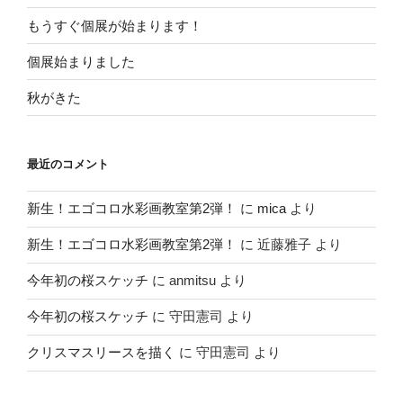
もうすぐ個展が始まります！
個展始まりました
秋がきた
最近のコメント
新生！エゴコロ水彩画教室第2弾！
に
mica
より
新生！エゴコロ水彩画教室第2弾！
に
近藤雅子
より
今年初の桜スケッチ
に
anmitsu
より
今年初の桜スケッチ
に
守田憲司
より
クリスマスリースを描く
に
守田憲司
より