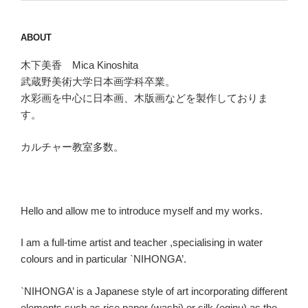
ABOUT
木下美香 Mica Kinoshita
武蔵野美術大学日本画学科卒業。
水彩画を中心に日本画、木版画などを製作しておりま
す。
カルチャー教室多数。
Hello and allow me to introduce myself and my works.
I am a full-time artist and teacher ,specialising in water
colours and in particular `NIHONGA’.
`NIHONGA’ is a Japanese style of art incorporating different
elements such as rice paper (washi) or silk (eginu) as the