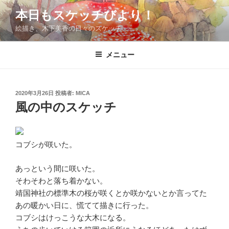
コ
本日もスケッチびより！
ン
絵描き、木下美香の日々のスケッチ
テ
ン
ツ
メニュー
へ
ス
キ
投
2020年3月26日
投稿者:
MICA
稿
ッ
風の中のスケッチ
日:
プ
コブシが咲いた。
あっという間に咲いた。
そわそわと落ち着かない。
靖国神社の標準木の桜が咲くとか咲かないとか言ってた
あの暖かい日に、慌てて描きに行った。
コブシはけっこうな大木になる。