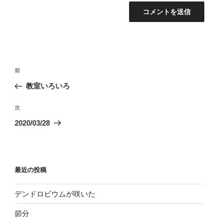
投
過
前
稿
去
教室いろいろ
ナ
の
ビ
投
次
次
稿
ゲ
の
2020/03/28
投
ー
稿
シ
ョ
最近の投稿
ン
デンドロビウムが咲いた
節分