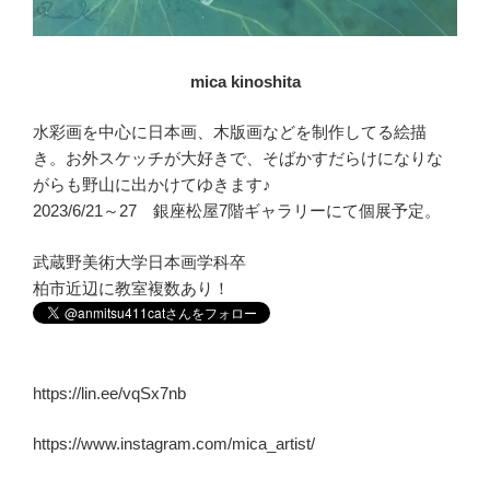
mica kinoshita
水彩画を中心に日本画、木版画などを制作してる絵描
き。お外スケッチが大好きで、そばかすだらけになりな
がらも野山に出かけてゆきます♪
2023/6/21～27 銀座松屋7階ギャラリーにて個展予定。
武蔵野美術大学日本画学科卒
柏市近辺に教室複数あり！
https://lin.ee/vqSx7nb
https://www.instagram.com/mica_artist/